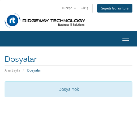
Türkçe
Giriş
Sepeti Görüntüle
Gezi
değiş
Dosyalar
Ana Sayfa
Dosyalar
Dosya Yok