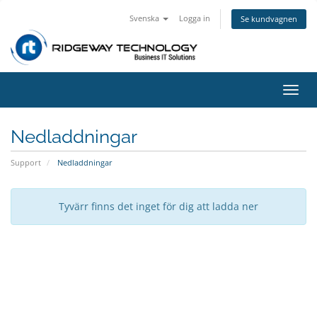
Svenska
Logga in
Se kundvagnen
Växla
navig
Nedladdningar
Support
Nedladdningar
Tyvärr finns det inget för dig att ladda ner