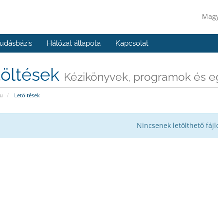
Mag
udásbázis
Hálózat állapota
Kapcsolat
töltések
Kézikönyvek, programok és e
u
Letöltések
Nincsenek letölthető fájl