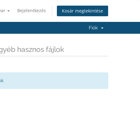
yar
Bejelentkezés
Kosár megtekintése
Fiók
gyéb hasznos fájlok
ok