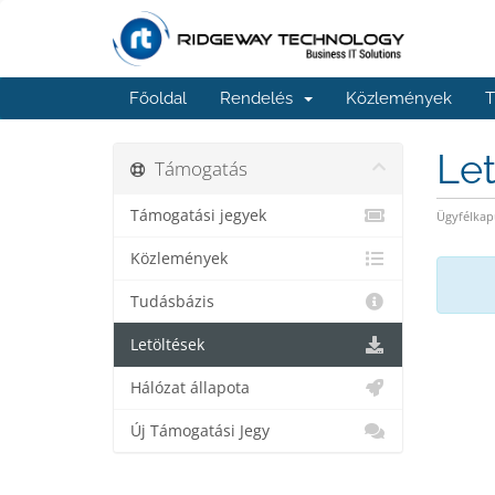
Főoldal
Rendelés
Közlemények
T
Le
Támogatás
Támogatási jegyek
Ügyfélkap
Közlemények
Tudásbázis
Letöltések
Hálózat állapota
Új Támogatási Jegy