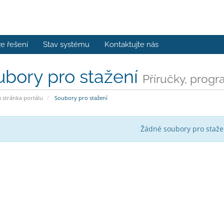
e řešení
Stav systému
Kontaktujte nás
bory pro stažení
Příručky, progr
stránka portálu
Soubory pro stažení
Žádné soubory pro staže