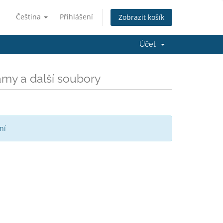
Čeština
Přihlášení
Zobrazit košík
Účet
amy a další soubory
ní