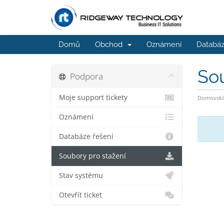
Domů
Obchod
Oznámení
Databáz
Sou
Podpora
Moje support tickety
Domovská 
Oznámení
Databáze řešení
Soubory pro stažení
Stav systému
Otevřít ticket