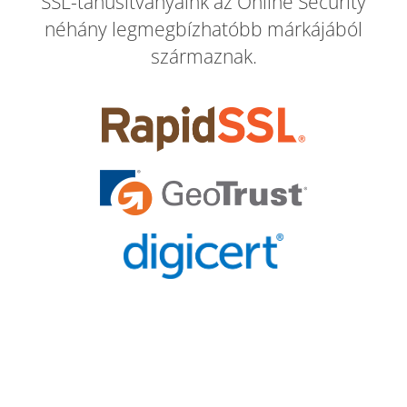
SSL-tanúsítványaink az Online Security
néhány legmegbízhatóbb márkájából
származnak.