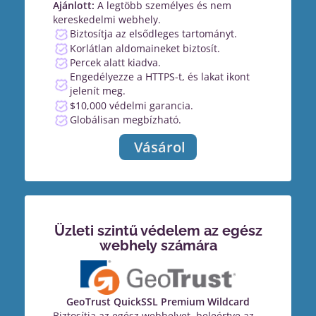
Ajánlott:
A legtöbb személyes és nem
kereskedelmi webhely.
Biztosítja az elsődleges tartományt.
Korlátlan aldomaineket biztosít.
Percek alatt kiadva.
Engedélyezze a HTTPS-t, és lakat ikont
jelenít meg.
$10,000 védelmi garancia.
Globálisan megbízható.
Vásárol
Üzleti szintű védelem az egész
webhely számára
GeoTrust QuickSSL Premium Wildcard
Biztosítja az egész webhelyet, beleértve az