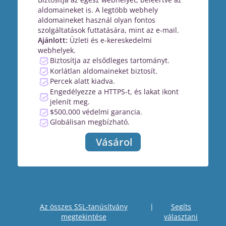
aldomaineket is. A legtöbb webhely
aldomaineket használ olyan fontos
szolgáltatások futtatására, mint az e-mail.
Ajánlott:
Üzleti és e-kereskedelmi
webhelyek.
Biztosítja az elsődleges tartományt.
Korlátlan aldomaineket biztosít.
Percek alatt kiadva.
Engedélyezze a HTTPS-t, és lakat ikont
jelenít meg.
$500,000 védelmi garancia.
Globálisan megbízható.
Vásárol
Az összes SSL-tanúsítvány
|
Segíts
megtekintése
választani