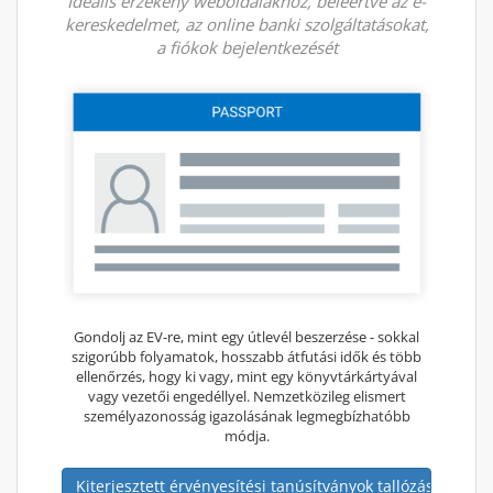
Ideális érzékeny weboldalakhoz, beleértve az e-
kereskedelmet, az online banki szolgáltatásokat,
a fiókok bejelentkezését
Gondolj az EV-re, mint egy útlevél beszerzése - sokkal
szigorúbb folyamatok, hosszabb átfutási idők és több
ellenőrzés, hogy ki vagy, mint egy könyvtárkártyával
vagy vezetői engedéllyel. Nemzetközileg elismert
személyazonosság igazolásának legmegbízhatóbb
módja.
Kiterjesztett érvényesítési tanúsítványok tallózása