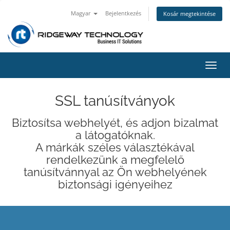
Magyar
Bejelentkezés
Kosár megtekintése
Váltá
a
navig
SSL tanúsítványok
Biztosítsa webhelyét, és adjon bizalmat
a látogatóknak.
A márkák széles választékával
rendelkezünk a megfelelő
tanúsítvánnyal az Ön webhelyének
biztonsági igényeihez