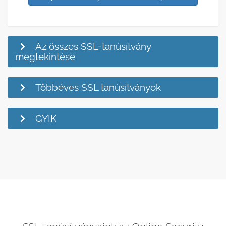
Az összes SSL-tanúsítvány
megtekintése
Többéves SSL tanúsítványok
GYIK