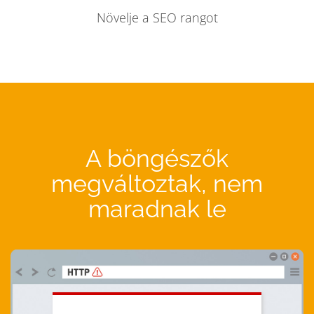
Növelje a SEO rangot
A böngészők
megváltoztak, nem
maradnak le