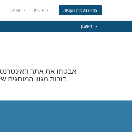
התחברות
עברית
צפייה בעגלת הקניות
חשבון
אבטחו את אתר האינטרנט שלכם והגבירו את תחושת האמון והביטחון של הלקוחות המבקרים באתר.
בזכות מגוון המותגים שלנו אנחנו יודעים לספק לכם את תעודת ההצפנה המתאימה לכם ביותר.