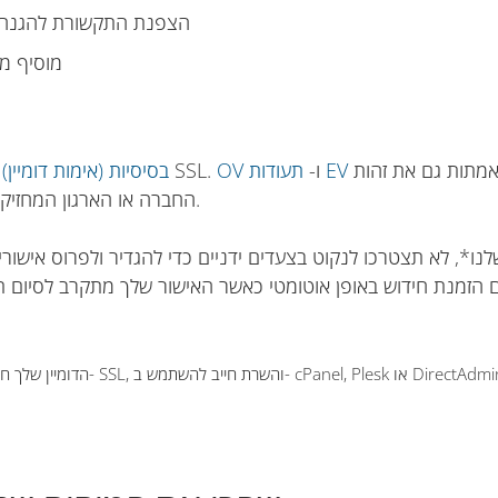
הצפנת התקשורת להגנה ע
מוסיף מ
מאמתות גם את זהות
תעודות EV
ו-
OV
הן הסוג הקל והנפוץ ביותר של תעודת SSL.
תעודות SSL בסיסיות (אימות דומיין)
החברה או הארגון המחזיקים באישור ומספקים אמון רב יותר למשתמשי הקצה.
ם הזמנת חידוש באופן אוטומטי כאשר האישור שלך מתקרב לסיום ת
חייב להתארח באמצעות אותו ספק אירוח שמכר את אישור ה- SSL, והשרת חייב להשתמש ב- cPanel, Plesk או DirectAdmin.