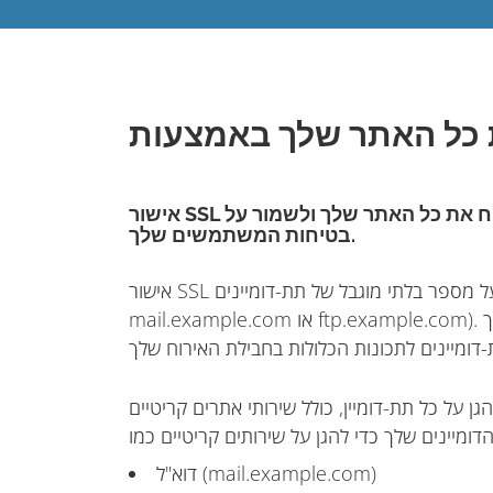
אישור SSL עם תווים כלליים הוא הדרך הטובה ביותר לאבטח את כל האתר שלך ולשמור על
בטיחות המשתמשים שלך.
אישור SSL עם תווים כלליים מגן על התחום הראשי שלך ועל מספר בלתי מוגבל של תת-דומיינים (לדוגמה,
mail.example.com או ftp.example.com). גם אם לא יצרת בעצמך תת-דומיינים, סביר להניח שיש לך
דוא"ל (mail.example.com)