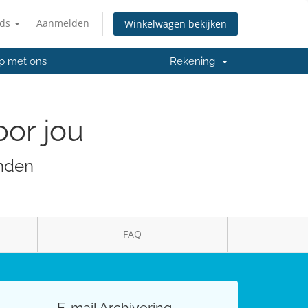
nds
Aanmelden
Winkelwagen bekijken
p met ons
Rekening
oor jou
anden
FAQ