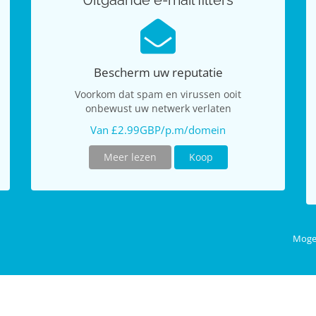
Uitgaande e-mail filters
Bescherm uw reputatie
Voorkom dat spam en virussen ooit
onbewust uw netwerk verlaten
Van £2.99GBP/p.m/domein
Meer lezen
Koop
Mogel