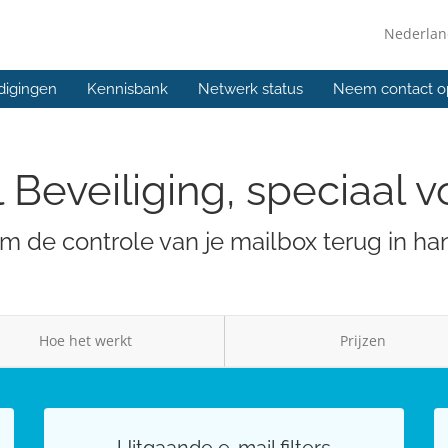
Nederla
digingen
Kennisbank
Netwerk status
Neem contact o
 Beveiliging, speciaal v
 de controle van je mailbox terug in h
Hoe het werkt
Prijzen