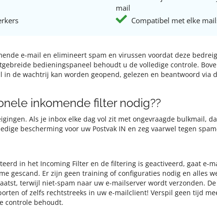
mail
erkers
Compatibel met elke mail
nkomende e-mail en elimineert spam en virussen voordat deze bedre
tgebreide bedieningspaneel behoudt u de volledige controle. Boven
ail in de wachtrij kan worden geopend, gelezen en beantwoord via 
nele inkomende filter nodig??
igingen. Als je inbox elke dag vol zit met ongevraagde bulkmail, da
olledige bescherming voor uw Postvak IN en zeg vaarwel tegen spam
rd in het Incoming Filter en de filtering is geactiveerd, gaat e-
me gescand. Er zijn geen training of configuraties nodig en alles we
aatst, terwijl niet-spam naar uw e-mailserver wordt verzonden. D
orten of zelfs rechtstreeks in uw e-mailclient! Verspil geen tijd 
ge controle behoudt.