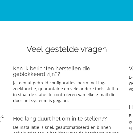
Veel gestelde vragen
Kan ik berichten herstellen die
W
geblokkeerd zijn??
E-
Ja, een uitgebreid configuratiescherm met log-
wo
zoekfunctie, quarantaine en vele andere tools stelt u
v
in staat de status te controleren van elke e-mail die
door het systeem is gegaan.
H
ag,
E
Hoe lang duurt het om in te stellen??
e
g
De installatie is snel, geautomatiseerd en binnen
op