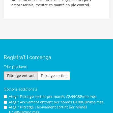
empresarials, mentre es manté en ple control.
Registra't i comença
Triar producte
Filtratge entrant
Filtratge sortint
Opcions addicionals
Afegir Filtratge sortint per
només £2.99GBP/mo més
Afegir Arxivament entrant per
només £4.00GBP/mo més
Afegir Filtratge i arxivament sortint per
només
£7.48GBP/mo més