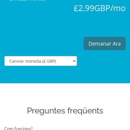
£2.99GBP/mo
Demanar Ara
Preguntes freqüents
Com funciona?