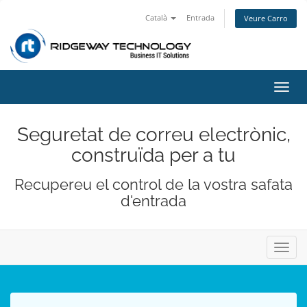
Català
Entrada
Veure Carro
Canv
la
nave
Seguretat de correu electrònic,
construïda per a tu
Recupereu el control de la vostra safata
d'entrada
Canvi
la
naveg