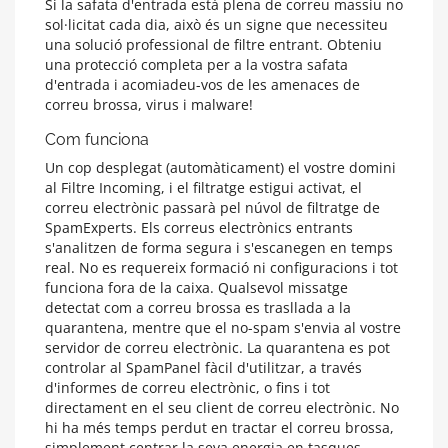
Si la safata d'entrada està plena de correu massiu no
sol·licitat cada dia, això és un signe que necessiteu
una solució professional de filtre entrant. Obteniu
una protecció completa per a la vostra safata
d'entrada i acomiadeu-vos de les amenaces de
correu brossa, virus i malware!
Com funciona
Un cop desplegat (automàticament) el vostre domini
al Filtre Incoming, i el filtratge estigui activat, el
correu electrònic passarà pel núvol de filtratge de
SpamExperts. Els correus electrònics entrants
s'analitzen de forma segura i s'escanegen en temps
real. No es requereix formació ni configuracions i tot
funciona fora de la caixa. Qualsevol missatge
detectat com a correu brossa es trasllada a la
quarantena, mentre que el no-spam s'envia al vostre
servidor de correu electrònic. La quarantena es pot
controlar al SpamPanel fàcil d'utilitzar, a través
d'informes de correu electrònic, o fins i tot
directament en el seu client de correu electrònic. No
hi ha més temps perdut en tractar el correu brossa,
simplement centrar la seva energia en tasques