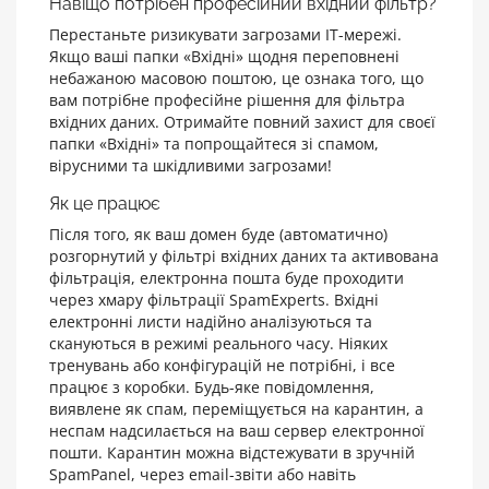
Навіщо потрібен професійний вхідний фільтр?
Перестаньте ризикувати загрозами ІТ-мережі.
Якщо ваші папки «Вхідні» щодня переповнені
небажаною масовою поштою, це ознака того, що
вам потрібне професійне рішення для фільтра
вхідних даних. Отримайте повний захист для своєї
папки «Вхідні» та попрощайтеся зі спамом,
вірусними та шкідливими загрозами!
Як це працює
Після того, як ваш домен буде (автоматично)
розгорнутий у фільтрі вхідних даних та активована
фільтрація, електронна пошта буде проходити
через хмару фільтрації SpamExperts. Вхідні
електронні листи надійно аналізуються та
скануються в режимі реального часу. Ніяких
тренувань або конфігурацій не потрібні, і все
працює з коробки. Будь-яке повідомлення,
виявлене як спам, переміщується на карантин, а
неспам надсилається на ваш сервер електронної
пошти. Карантин можна відстежувати в зручній
SpamPanel, через email-звіти або навіть