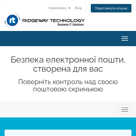
Українська
Вхід
Переглянути кошик
Пере
наві
Безпека електронної пошти,
створена для вас
Поверніть контроль над своєю
поштовою скринькою
Пере
навіг