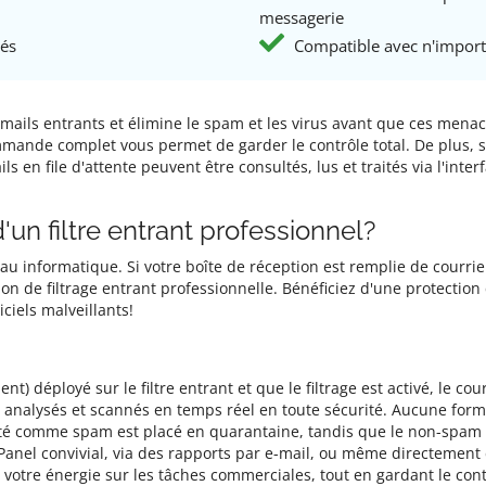
messagerie
yés
Compatible avec n'import
s e-mails entrants et élimine le spam et les virus avant que ces men
ande complet vous permet de garder le contrôle total. De plus, s
ils en file d'attente peuvent être consultés, lus et traités via l'inte
un filtre entrant professionnel?
u informatique. Si votre boîte de réception est remplie de courrie
ion de filtrage entrant professionnelle. Bénéficiez d'une protection
ciels malveillants!
) déployé sur le filtre entrant et que le filtrage est activé, le co
t analysés et scannés en temps réel en toute sécurité. Aucune forma
té comme spam est placé en quarantaine, tandis que le non-spam e
Panel convivial, via des rapports par e-mail, ou même directement 
otre énergie sur les tâches commerciales, tout en gardant le contr