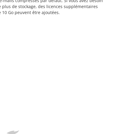
e-mails compressés par défaut. Si vous avez besoin
 plus de stockage, des licences supplémentaires
 10 Go peuvent être ajoutées.