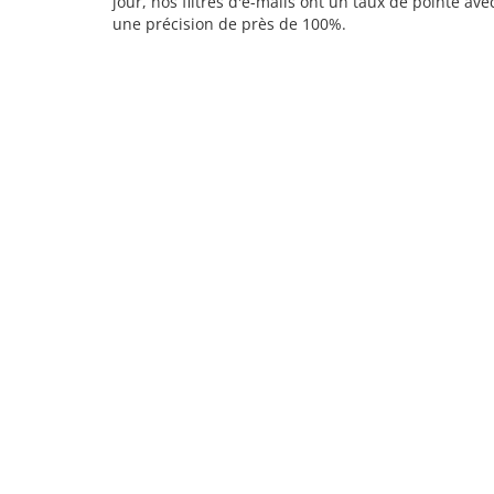
jour, nos filtres d'e-mails ont un taux de pointe ave
une précision de près de 100%.