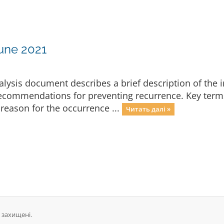
June 2021
ysis document describes a brief description of the i
 recommendations for preventing recurrence. Key term
eason for the occurrence ...
Читать далі »
 захищені.