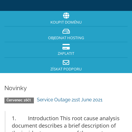
KOUPIT DOMÉNU
OBJEDNAT HOSTING
ZAPLATIT
ZÍSKAT PODPORU
Novinky
Service Outage 21st June 2021
Červenec 16čt
1. Introduction This root cause analysis
document describes a brief description of