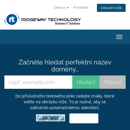
Čeština
Přihlášení
Zobrazit košík
Přep
navig
Začněte hledat perfektní název
domény...
Do příslušného textového pole zadejte znaky, které
vidíte na obrázku níže. To je nutné, aby se
zabránilo automatickému odesílání.