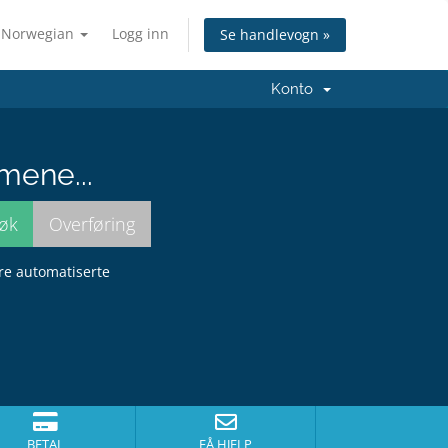
Norwegian
Logg inn
Se handlevogn »
Konto
mene...
dre automatiserte
BETAL
FÅ HJELP