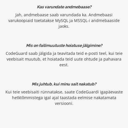
Kas varundate andmebaase?
Jah, andmebaase saab varundada ka. Andmebaasi
varukoopiaid toetatakse MySQL ja MSSQL-i andmebaaside
jaoks.
Mis on failimuutuste hoiatuse jälgimine?
CodeGuard saab jälgida ja teavitada teid e-posti teel, kui teie
veebisait muutub, et hoiatada teid uute ohtude ja pahavara
eest.
Mis juhtub, kui minu sait nakatub?
Kui teie veebisaiti rünnatakse, saate CodeGuardi igapäevaste
hetktõmmistega igal ajal taastada eelmise nakatamata
versiooni.