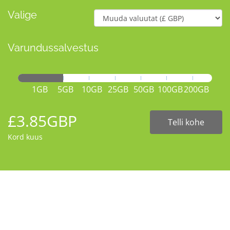
Valige
Varundussalvestus
1GB
5GB
10GB
25GB
50GB
100GB
200GB
£3.85GBP
Telli kohe
Kord kuus