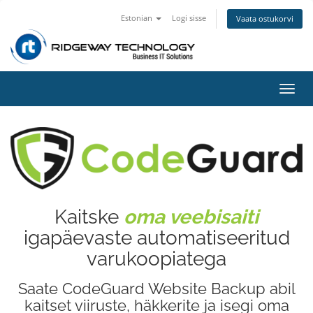
Estonian
Logi sisse
Vaata ostukorvi
Lülit
navig
Kaitske
oma veebisaiti
igapäevaste automatiseeritud
varukoopiatega
Saate CodeGuard Website Backup abil
kaitset viiruste, häkkerite ja isegi oma