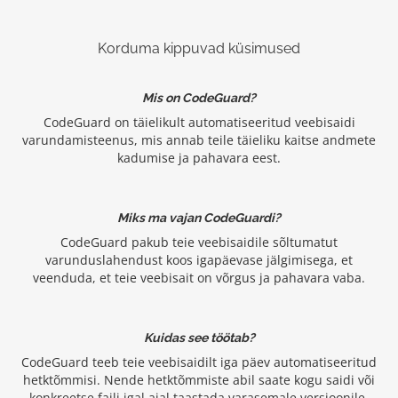
Korduma kippuvad küsimused
Mis on CodeGuard?
CodeGuard on täielikult automatiseeritud veebisaidi
varundamisteenus, mis annab teile täieliku kaitse andmete
kadumise ja pahavara eest.
Miks ma vajan CodeGuardi?
CodeGuard pakub teie veebisaidile sõltumatut
varunduslahendust koos igapäevase jälgimisega, et
veenduda, et teie veebisait on võrgus ja pahavara vaba.
Kuidas see töötab?
CodeGuard teeb teie veebisaidilt iga päev automatiseeritud
hetktõmmisi. Nende hetktõmmiste abil saate kogu saidi või
konkreetse faili igal ajal taastada varasemale versioonile.