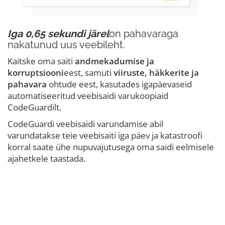
Iga 0,65 sekundi järel
on pahavaraga
nakatunud uus veebileht.
Kaitske oma saiti
andmekadumise ja
korruptsiooni
eest, samuti
viiruste, häkkerite ja
pahavara
ohtude eest, kasutades igapäevaseid
automatiseeritud veebisaidi varukoopiaid
CodeGuardilt.
CodeGuardi veebisaidi varundamise abil
varundatakse teie veebisaiti iga päev ja katastroofi
korral saate ühe nupuvajutusega oma saidi eelmisele
ajahetkele taastada.