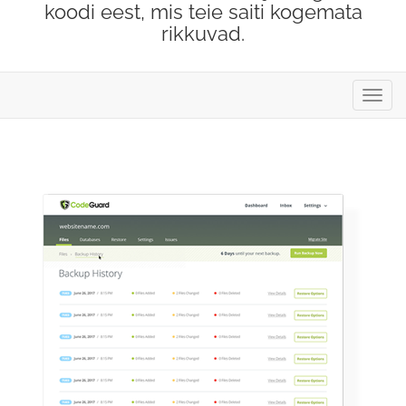
koodi eest, mis teie saiti kogemata
rikkuvad.
Lülit
navig