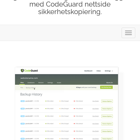
med CodeGuard nettside
sikkerhetskopiering.
Bytt
navig