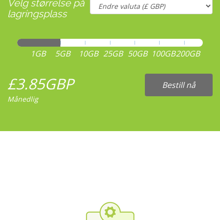
Velg størrelse på
lagringsplass
1GB
5GB
10GB
25GB
50GB
100GB
200GB
£3.85GBP
Bestill nå
Månedlig