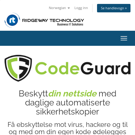
Norwegian
Logg inn
Se handlevogn »
Bytt
navig
Beskytt
din nettside
med
daglige automatiserte
sikkerhetskopier
Få ebskyttelse mot virus, hackere og til
og med om din egen kode ødelegges