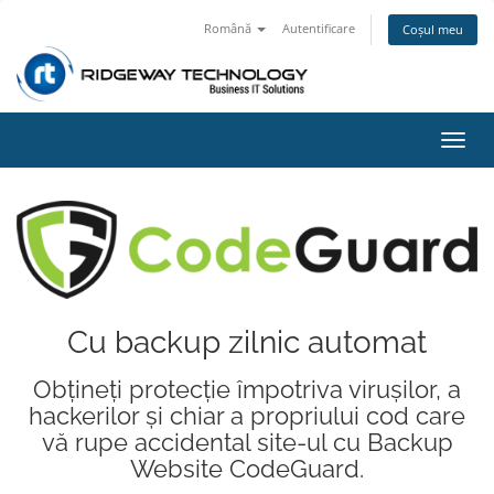
Română
Autentificare
Coșul meu
Navi
Toggl
Cu backup zilnic automat
Obțineți protecție împotriva virușilor, a
hackerilor și chiar a propriului cod care
vă rupe accidental site-ul cu Backup
Website CodeGuard.