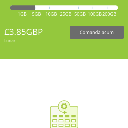
1GB
5GB
10GB
25GB
50GB
100GB
200GB
£3.85GBP
Comandă acum
Lunar