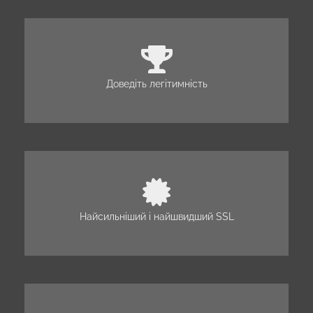
Доведіть легітимність
Найсильніший і найшвидший SSL