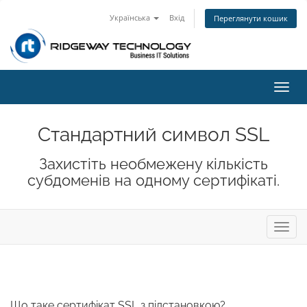
Українська
Вхід
Переглянути кошик
Пере
наві
Стандартний символ SSL
Захистіть необмежену кількість
субдоменів на одному сертифікаті.
Пере
навіг
Що таке сертифікат SSL з підстановкою?