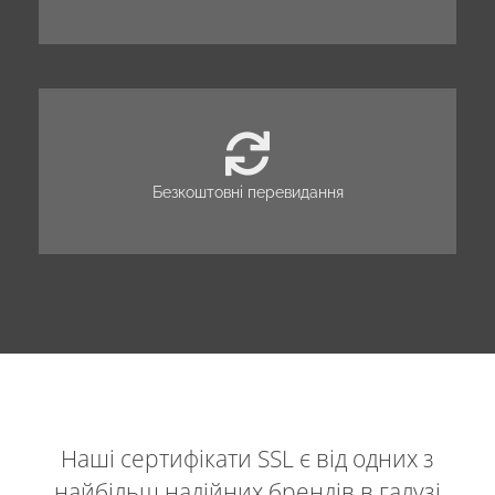
Безкоштовні перевидання
Наші сертифікати SSL є від одних з
найбільш надійних брендів в галузі