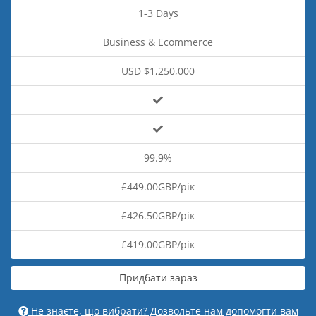
1-3 Days
Business & Ecommerce
USD $1,250,000
99.9%
£449.00GBP/рік
£426.50GBP/рік
£419.00GBP/рік
Придбати зараз
Не знаєте, що вибрати? Дозвольте нам допомогти вам