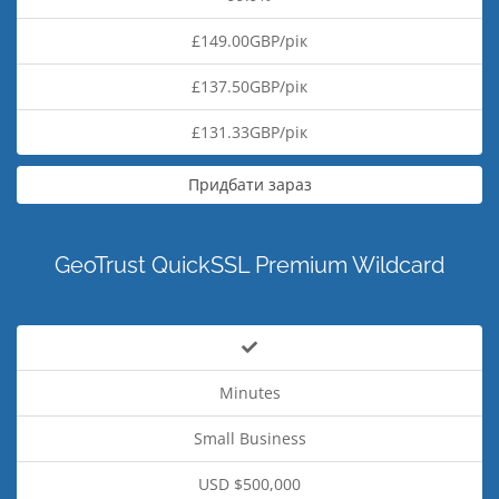
£149.00GBP/рік
£137.50GBP/рік
£131.33GBP/рік
Придбати зараз
GeoTrust QuickSSL Premium Wildcard
Minutes
Small Business
USD $500,000