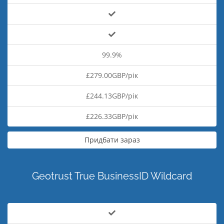
99.9%
£279.00GBP/рік
£244.13GBP/рік
£226.33GBP/рік
Придбати зараз
Geotrust True BusinessID Wildcard