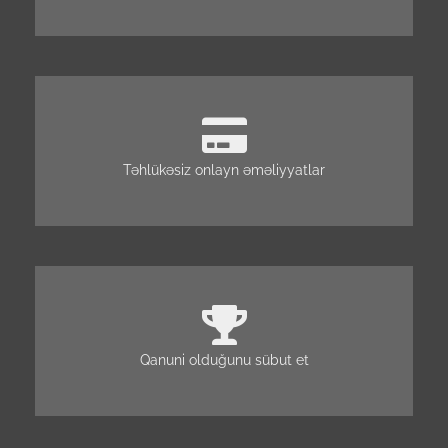
Təhlükəsiz onlayn əməliyyatlar
Qanuni olduğunu sübut et