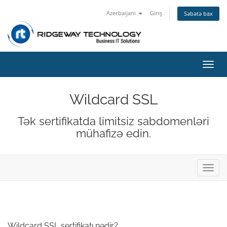
Azerbaijani
Giriş
Səbətə bax
Naviq
keçid
Wildcard SSL
Tək sertifikatda limitsiz sabdomenləri
mühafizə edin.
Naviq
keçid
Wildcard SSL sertifikatı nədir?