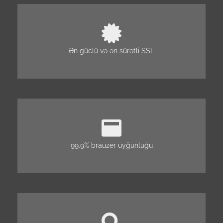
Ən güclü və ən sürətli SSL
99.9% brauzer uyğunluğu