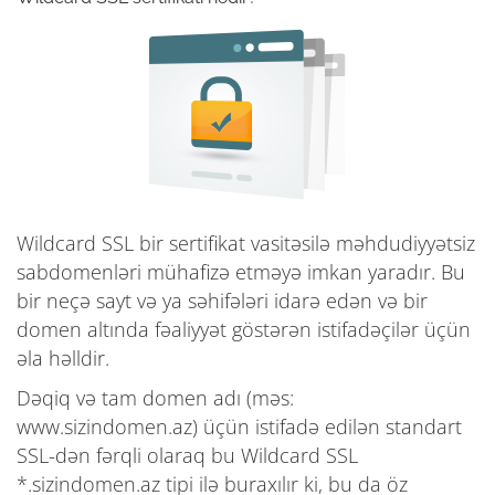
Wildcard SSL bir sertifikat vasitəsilə məhdudiyyətsiz
sabdomenləri mühafizə etməyə imkan yaradır. Bu
bir neçə sayt və ya səhifələri idarə edən və bir
domen altında fəaliyyət göstərən istifadəçilər üçün
əla həlldir.
Dəqiq və tam domen adı (məs:
www.sizindomen.az) üçün istifadə edilən standart
SSL-dən fərqli olaraq bu Wildcard SSL
*.sizindomen.az tipi ilə buraxılır ki, bu da öz