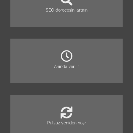
SEO dərəcəsini artırın
Anında verilir
Pulsuz yenidən nəşr