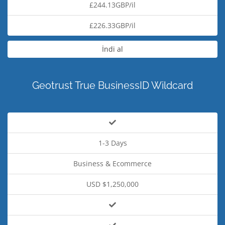
£244.13GBP/il
£226.33GBP/il
İndi al
Geotrust True BusinessID Wildcard
1-3 Days
Business & Ecommerce
USD $1,250,000