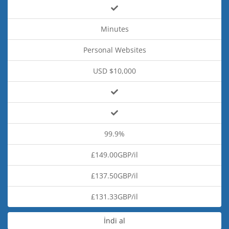
Minutes
Personal Websites
USD $10,000
99.9%
£149.00GBP/il
£137.50GBP/il
£131.33GBP/il
İndi al