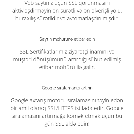
Veb saytınız üçün SSL qorunmasını
aktivləşdirməyin ən sürətli və ən əlverişli yolu,
buraxılış sürətlidir və avtomatlaşdırılmışdır.
Saytın möhürünə etibar edin
SSL Sertifikatlarımız ziyarətçi inamını və
müştəri dönüşümünü artırdığı sübut edilmiş
etibar möhürü ilə gəlir.
Google sıralamanızı artırın
Google axtarış motoru sıralamasını təyin edən
bir amil olaraq SSL/HTTPS istifadə edir. Google
sıralamasını artırmağa kömək etmək üçün bu
gün SSL əldə edin!