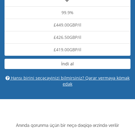
99.9%
£449.00GBP/il
£426.50GBP/il
£419.00GBP/il
İndi al
Hansı birini seçəcəyinizi bilmirsiniz? Qərar verməyə kömək
edək
Anında qorunma üçün bir neçə dəqiqə ərzində verilir