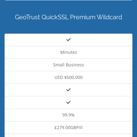
GeoTrust QuickSSL Premium Wildcard
Minutes
Small Business
USD $500,000
99.9%
£279.00GBP/il