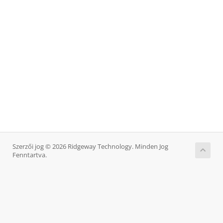
Szerzői jog © 2026 Ridgeway Technology. Minden Jog
Fenntartva.