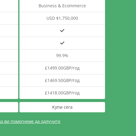
Business & Ecommerce
USD $1,750,000
99.9%
£1499.00GBP/год
£1469.50GBP/год
£1418.00GBP/год
Купи сега
да ви помогнеме да одлучите