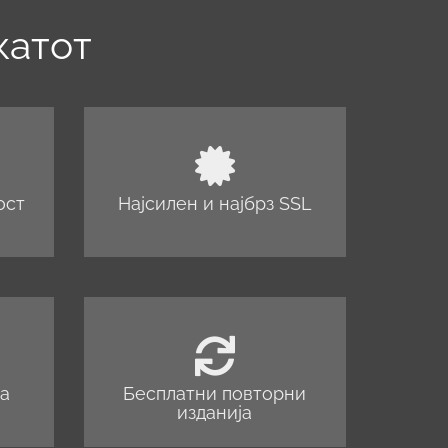
катот
ост
Најсилен и најбрз SSL
на
Бесплатни повторни
изданија