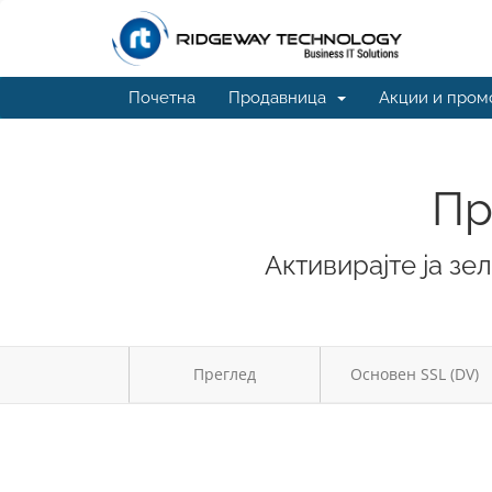
Почетна
Продавница
Акции и пром
Пр
Активирајте ја зе
Преглед
Основен SSL (DV)