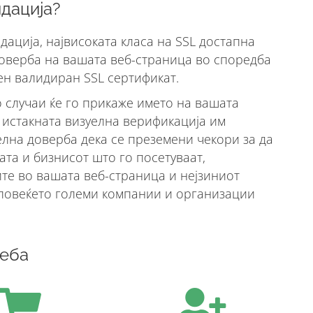
дација?
дација, највисоката класа на SSL достапна
доверба на вашата веб-страница во споредба
ен валидиран SSL сертификат.
 случаи ќе го прикаже името на вашата
а истакната визуелна верификација им
лна доверба дека се преземени чекори за да
ата и бизнисот што го посетуваат,
ите во вашата веб-страница и нејзиниот
 повеќето големи компании и организации
реба