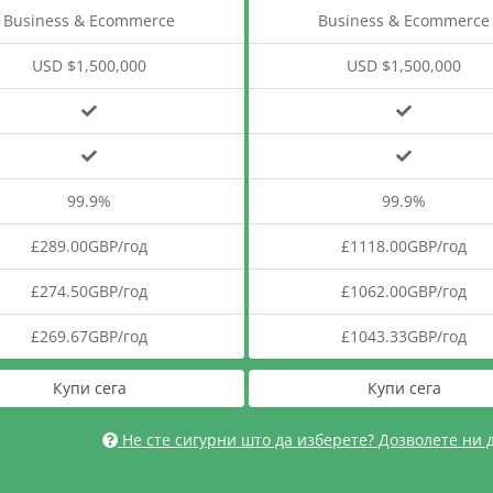
Business & Ecommerce
Business & Ecommerce
USD $1,500,000
USD $1,500,000
99.9%
99.9%
£289.00GBP/год
£1118.00GBP/год
£274.50GBP/год
£1062.00GBP/год
£269.67GBP/год
£1043.33GBP/год
Купи сега
Купи сега
Не сте сигурни што да изберете? Дозволете ни 