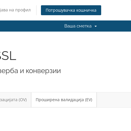
јава на профил
Потрошувачка кошничка
Ваша сметка
SSL
оверба и конверзии
зацијата (OV)
Проширена валидација (EV)