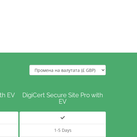
ith EV
DigiCert Secure Site Pro with
EV
1-5 Days