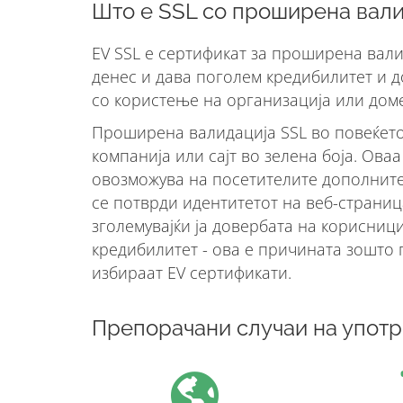
Што е SSL со проширена вали
EV SSL е сертификат за проширена вали
денес и дава поголем кредибилитет и 
со користење на организација или дом
Проширена валидација SSL во повеќето
компанија или сајт во зелена боја. Ова
овозможува на посетителите дополните
се потврди идентитетот на веб-страниц
зголемувајќи ја довербата на корисниц
кредибилитет - ова е причината зошто
избираат EV сертификати.
Препорачани случаи на упот