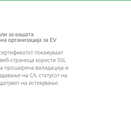
ли за вашата
на организација за EV
 сертификатот покажуваат
 веб-страница користи SSL
за проширена валидација и
здавање на CA, статусот на
датумот на истекување.