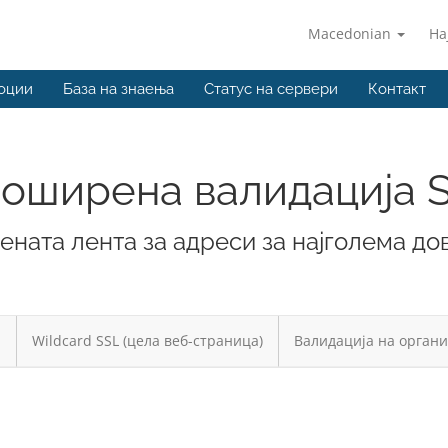
Macedonian
На
оции
База на знаења
Статус на сервери
Контакт
оширена валидација 
лената лента за адреси за најголема д
Wildcard SSL (цела веб-страница)
Валидација на органи