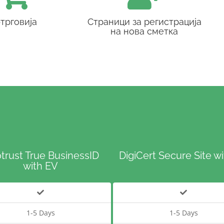
-трговија
Страници за регистрација
на нова сметка
trust True BusinessID
DigiCert Secure Site w
with EV
1-5 Days
1-5 Days