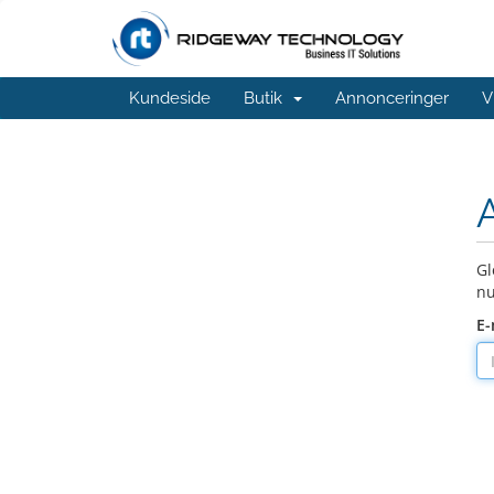
Kundeside
Butik
Annonceringer
V
Gl
nu
E-