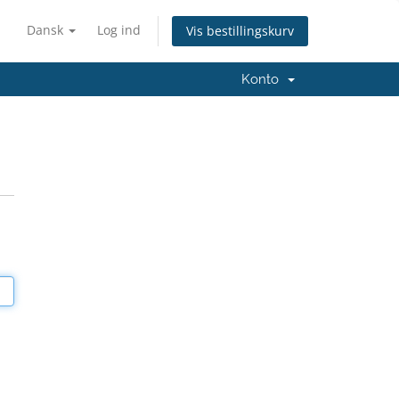
Dansk
Log ind
Vis bestillingskurv
Konto