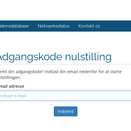
idensdatabase
Netværksstatus
Kontakt os
Adgangskode nulstilling
emt din adgangskode? Indtast din email nedenfor for at starte
lstillingen.
mail adresse
Indsend