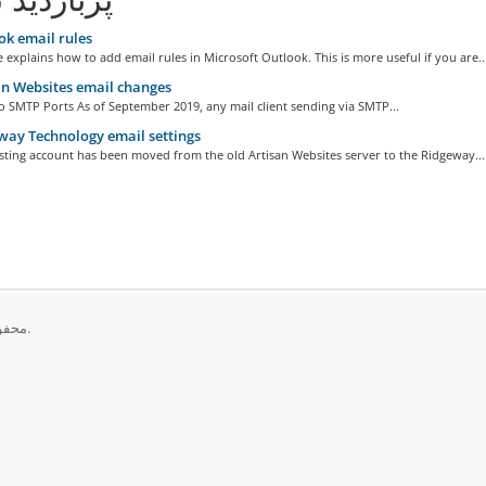
k email rules
le explains how to add email rules in Microsoft Outlook. This is more useful if you are..
n Websites email changes
 SMTP Ports As of September 2019, any mail client sending via SMTP...
ay Technology email settings
sting account has been moved from the old Artisan Websites server to the Ridgeway...
تمامی حقوق برای © 2026 Ridgeway Technology. محفوط می باشد.