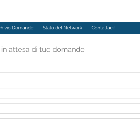
chivio Domande
Stato del Network
Contattaci!
 in attesa di tue domande