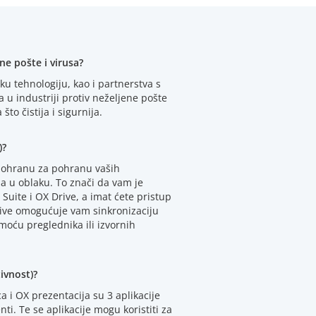
ene pošte i virusa?
ku tehnologiju, kao i partnerstva s
 u industriji protiv neželjene pošte
što čistija i sigurnija.
)?
 pohranu za pohranu vaših
ja u oblaku. To znači da vam je
uite i OX Drive, a imat ćete pristup
ive omogućuje vam sinkronizaciju
oću preglednika ili izvornih
ivnost)?
a i OX prezentacija su 3 aplikacije
i. Te se aplikacije mogu koristiti za