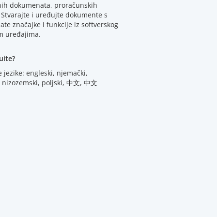
lnih dokumenata, proračunskih
. Stvarajte i uređujte dokumente s
ate značajke i funkcije iz softverskog
im uređajima.
uite?
jezike: engleski, njemački,
ki, nizozemski, poljski, 中文, 中文