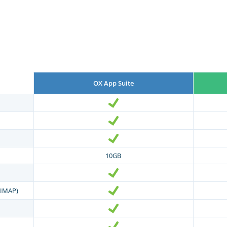
OX App Suite
10GB
(IMAP)