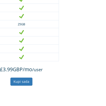
25GB
£3.99GBP/mo
/user
Kupi sada