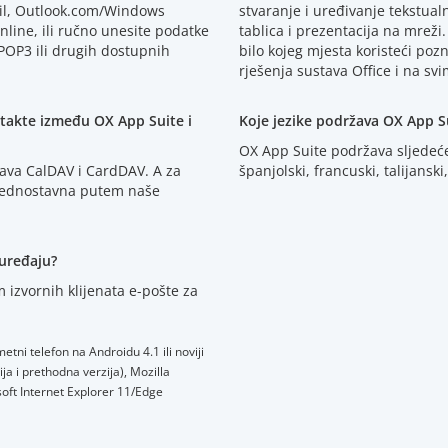
ail, Outlook.com/Windows
stvaranje i uređivanje tekstua
nline, ili ručno unesite podatke
tablica i prezentacija na mreži
OP3 ili drugih dostupnih
bilo kojeg mjesta koristeći pozn
rješenja sustava Office i na sv
ntakte između OX App Suite i
Koje jezike podržava OX App S
OX App Suite podržava sljedeće 
ava CalDAV i CardDAV. A za
španjolski, francuski, talijans
e jednostavna putem naše
uređaju?
 izvornih klijenata e-pošte za
tni telefon na Androidu 4.1 ili noviji
ja i prethodna verzija), Mozilla
osoft Internet Explorer 11/Edge