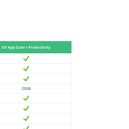
OX App Suite + Productivity
25GB