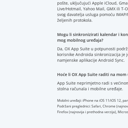
pošte, uključujući Apple iCloud, Gm
Live/Hotmail, Yahoo Mail, GMX ili T-O
svog davatelja usluga pomoću IMAP/P
željenih protokola.
Mogu li sinkronizirati kalendar i ko
mog mobilnog uređaja?
Da, OX App Suite u potpunosti podrž
korisnike Androida sinkronizacija j
namjenske aplikacije Android Sync.
Hoće li OX App Suite raditi na mom 
App Suite neprimjetno radi s većinom
stolna računala i mobilne uređaje.
Mobilni uređaji: iPhone na iOS 11/iOS 12, pame
Podržani preglednici: Safari, Chrome (najnovi
Firefox (najnovija i prethodna verzija), Micr