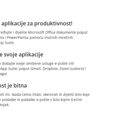
 aplikacije za produktivnost!
uređujte i dijelite Microsoft Office dokumente poput
ela i PowerPointa pomoću moćnih mrežnih
pp Suite.
 svoje aplikacije
 dodajte svoje omiljene usluge e-pošte i/ili
u App Suite; poput Gmail, Dropbox, Zoom (uskoro) i
oga!
st je bitna
ti mi, ikada ćemo čitati, skenirati ili dijeliti bilo koje
 podatke ili podatke e-pošte s bilo kojim trećim
vijek.