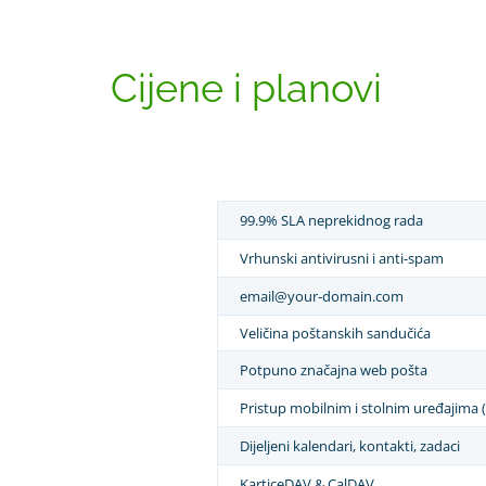
Cijene i planovi
99.9% SLA neprekidnog rada
Vrhunski antivirusni i anti-spam
email@your-domain.com
Veličina poštanskih sandučića
Potpuno značajna web pošta
Pristup mobilnim i stolnim uređajima 
Dijeljeni kalendari, kontakti, zadaci
KarticeDAV & CalDAV