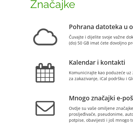
Značajke
Pohrana datoteka u 
Čuvajte i dijelite svoje važne d
(do) 50 GB imat ćete dovoljno pr
Kalendar i kontakti
Komunicirajte kao poduzeće uz z
za zakazivanje, iCal podršku i G
Mnogo značajki e-poš
Ovdje su vaše omiljene značajke
prosljeđivače, pseudonime, auto
potpise, obavijesti i još mnogo t