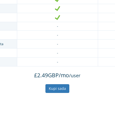
-
-
ta
-
-
-
£2.49GBP/mo
/user
Kupi sada