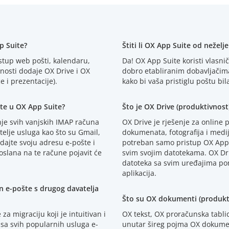
p Suite?
Štiti li OX App Suite od neželj
istup web pošti, kalendaru,
Da! OX App Suite koristi vlasnič
nosti dodaje OX Drive i OX
dobro etabliranim dobavljačima
 i prezentacije).
kako bi vaša pristiglu poštu bila 
te u OX App Suite?
Što je OX Drive (produktivnost
je svih vanjskih IMAP računa
OX Drive je rješenje za online
telje usluga kao što su Gmail,
dokumenata, fotografija i medi
ajte svoju adresu e-pošte i
potreban samo pristup OX App S
oslana na te račune pojavit će
svim svojim datotekama. OX Dr
datoteka sa svim uređajima pom
aplikacija.
un e-pošte s drugog davatelja
Što su OX dokumenti (produkt
a migraciju koji je intuitivan i
OX tekst, OX proračunska tablic
 sa svih popularnih usluga e-
unutar šireg pojma OX dokument