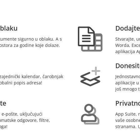
oblaku
Dodajte
okumente sigurno u oblaku. A s
Stvarajte, 
ostora za godine koje dolaze.
Worda, Exc
aplikacija A
Donesite
ajednički kalendar, čarobnjak
Jednostavno
lobalni popis adresa!
aplikacije 
još mnogo t
te
Privatno
 e-pošte, uključujući
App Suite, ni
matske odgovore, filtre,
vaše osobne
oga!
stranama. U