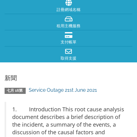
註冊網域名稱
租用主機服務
支付帳單
取得支援
新聞
Service Outage 21st June 2021
七月 16第
1. Introduction This root cause analysis
document describes a brief description of
the incident, a summary of the events, a
discussion of the causal factors and