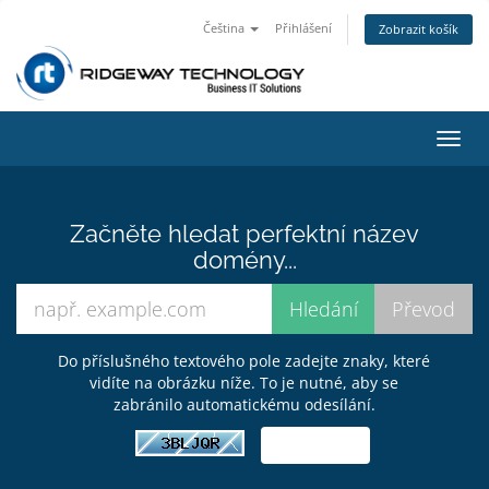
Čeština
Přihlášení
Zobrazit košík
Přep
navig
Začněte hledat perfektní název
domény...
Do příslušného textového pole zadejte znaky, které
vidíte na obrázku níže. To je nutné, aby se
zabránilo automatickému odesílání.