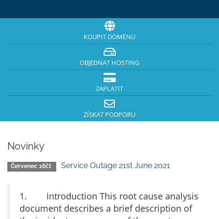
KOUPIT DOMÉNU
OBJEDNAT HOSTING
ZAPLATIT
ZÍSKAT PODPORU
Novinky
Service Outage 21st June 2021
Červenec 16čt
1. Introduction This root cause analysis
document describes a brief description of