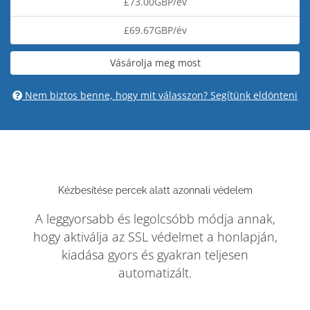
£73.00GBP/év
£69.67GBP/év
Vásárolja meg most
Nem biztos benne, hogy mit válasszon? Segítünk eldönteni
Kézbesítése percek alatt azonnali védelem
A leggyorsabb és legolcsóbb módja annak,
hogy aktiválja az SSL védelmet a honlapján,
kiadása gyors és gyakran teljesen
automatizált.