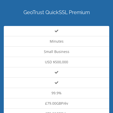
GeoTrust QuickSSL Premium
Minutes
Small Business
USD $500,000
99.9%
£79.00GBP/év