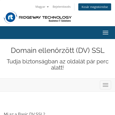
Magyar
Bejelentkezés
Kosár megtekintése
Váltá
a
navig
Domain ellenőrzött (DV) SSL
Tudja biztonságban az oldalát pár perc
alatt!
Váltá
a
navig
Mi az a Basic DV SSL?