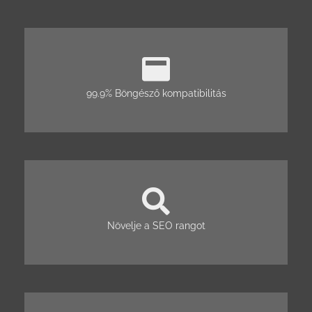
99.9% Böngésző kompatibilitás
Növelje a SEO rangot