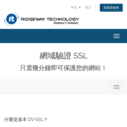
中文
登入
查看購物車
切
換
導
網域驗證 SSL
覽
只需幾分鐘即可保護您的網站！
切
換
導
覽
什麼是基本 DV SSL？