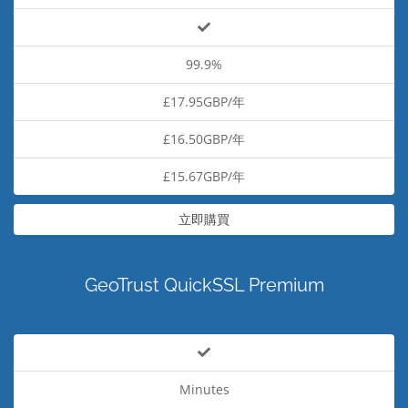
99.9%
£17.95GBP/年
£16.50GBP/年
£15.67GBP/年
立即購買
GeoTrust QuickSSL Premium
Minutes