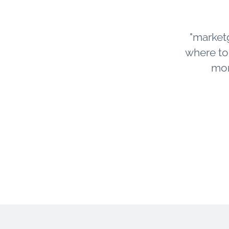
"market
where to s
mor