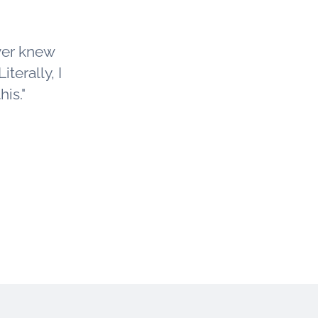
ver knew
iterally, I
is."