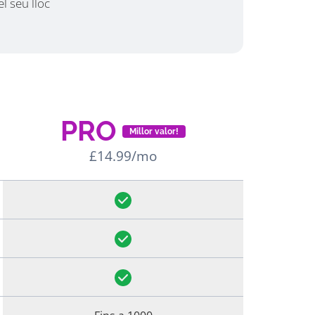
el seu lloc
PRO
Millor valor!
£14.99/mo