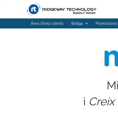
Àrea d'Inici clients
Botiga
Promocions
Mi
i
Creix