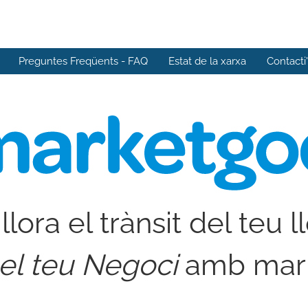
Preguntes Freqüents - FAQ
Estat de la xarxa
Contacti
llora el trànsit del teu l
 el teu Negoci
amb mar