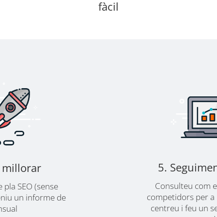
fàcil
5. Seguimen
millorar
Consulteu com es
e pla SEO (sense
competidors per a 
eniu un informe de
centreu i feu un s
nsual