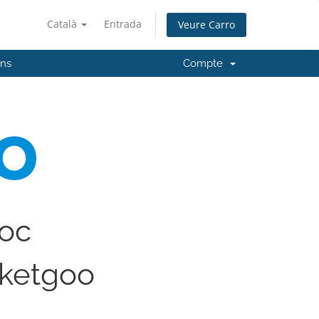
Català
Entrada
Veure Carro
'ns
Compte
loc
ketgoo