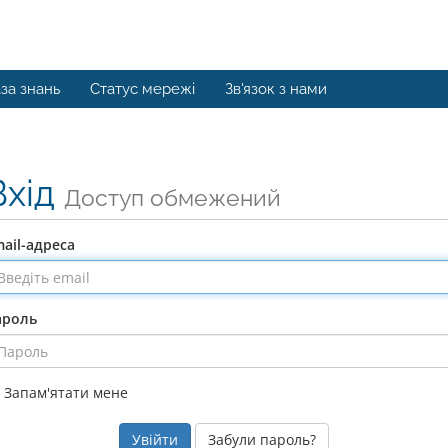
за знань
Статус мережі
Зв'язок з нами
Вхід
Доступ обмежений
ail-адреса
ароль
Запам'ятати мене
Забули пароль?