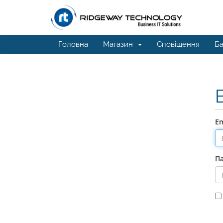
Головна
Магазин
Сповіщення
Ба
Em
П