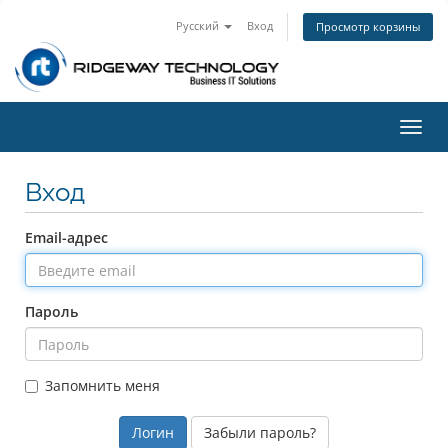
Русский
Вход
Просмотр корзины
Пере
нави
Вход
Email-адрес
Пароль
Запомнить меня
Забыли пароль?