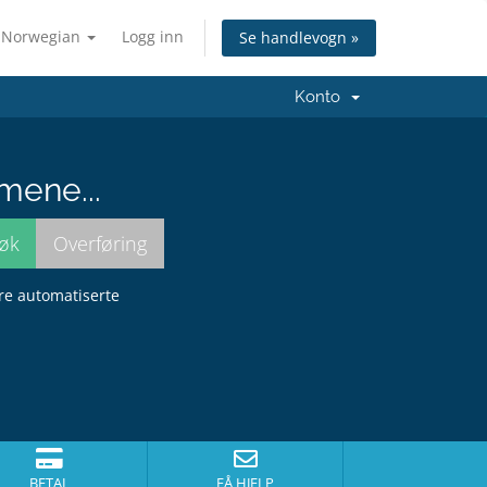
Norwegian
Logg inn
Se handlevogn »
Konto
mene...
dre automatiserte
BETAL
FÅ HJELP