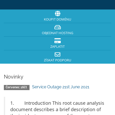
KOUPIT DOMÉNU
OBJEDNAT HOSTING
ZAPLATIT
ZÍSKAT PODPORU
Novinky
Service Outage 21st June 2021
Červenec 16čt
1. Introduction This root cause analysis
document describes a brief description of