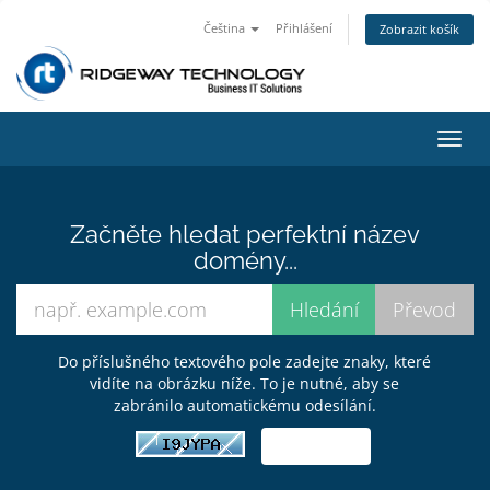
Čeština
Přihlášení
Zobrazit košík
Přep
navig
Začněte hledat perfektní název
domény...
Do příslušného textového pole zadejte znaky, které
vidíte na obrázku níže. To je nutné, aby se
zabránilo automatickému odesílání.