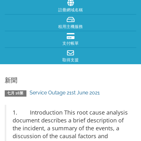
註冊網域名稱
租用主機服務
支付帳單
取得支援
新聞
Service Outage 21st June 2021
七月 16第
1. Introduction This root cause analysis
document describes a brief description of
the incident, a summary of the events, a
discussion of the causal factors and